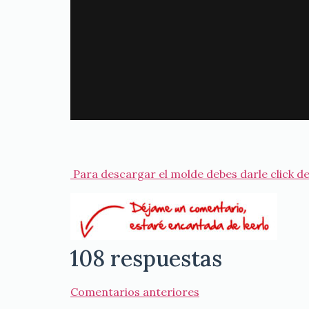
Para descargar el molde debes darle click de
108 respuestas
Comentarios anteriores