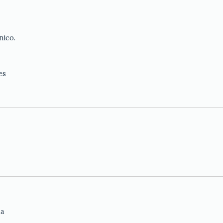
nico.
es
da