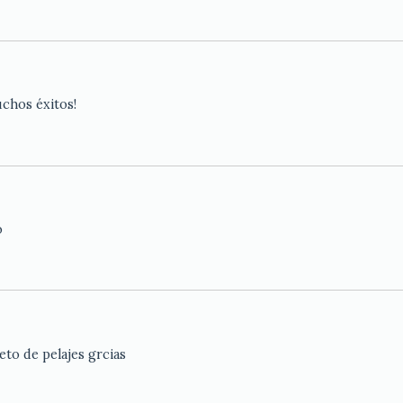
uchos éxitos!
o
eto de pelajes grcias