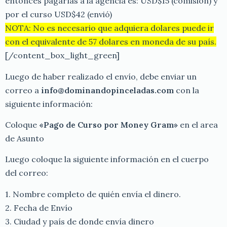
entonces pagarías a la agencia es: USD$15 (comisión) y
por el curso USD$42 (envió)
NOTA: No es necesario que adquiera dolares puede ir
con el equivalente de 57 dolares en moneda de su país.
[/content_box_light_green]
Luego de haber realizado el envío, debe enviar un
correo a
info@dominandopinceladas.com
con la
siguiente información:
Coloque
«Pago de Curso por Money Gram»
en el area
de Asunto
Luego coloque la siguiente información en el cuerpo
del correo:
1. Nombre completo de quién envía el dinero.
2. Fecha de Envío
3. Ciudad y país de donde envía dinero