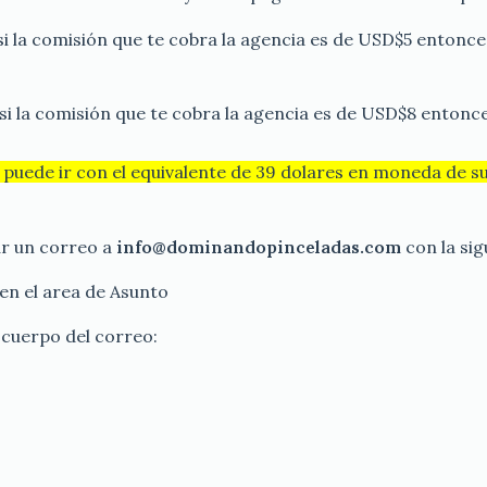
si la comisión que te cobra la agencia es de USD$5 entonce
si la comisión que te cobra la agencia es de USD$8 entonce
puede ir con el equivalente de 39 dolares en moneda de su
ar un correo a
info@dominandopinceladas.com
con la sig
en el area de Asunto
 cuerpo del correo:
.