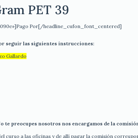
Gram PET 39
3090e»]Pago Por[/headline_cufon_font_centered]
r seguir las siguientes instrucciones:
zo Gallardo
 te preocupes nosotros nos encargamos de la comisió
 del curso a las oficinas y de allí pagar la comisión corresp