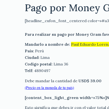
Pago por Money 
[headline_cufon_font_centered color=»#a
Para realizar su pago por Money Gram favo
Mandarlo a nombre de:
Paul Eduardo Loren
País:
Perú
Ciudad:
Lima
Codigo postal:
Lima 36
Telf:
4890497
Debe mandar la cantidad de
USD$ 39.00
(Precio en la moneda de tu país)
[content_box_light_green width=»75%»]No
Esto significa que debes ir con el valor total