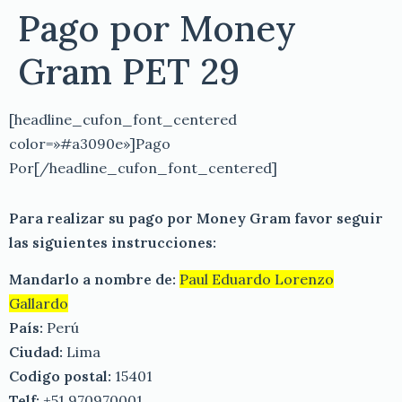
Pago por Money
Gram PET 29
[headline_cufon_font_centered
color=»#a3090e»]Pago
Por[/headline_cufon_font_centered]
Para realizar su pago por Money Gram favor seguir
las siguientes instrucciones:
Mandarlo a nombre de:
Paul Eduardo Lorenzo
Gallardo
País:
Perú
Ciudad:
Lima
Codigo postal:
15401
Telf:
+51 970970001