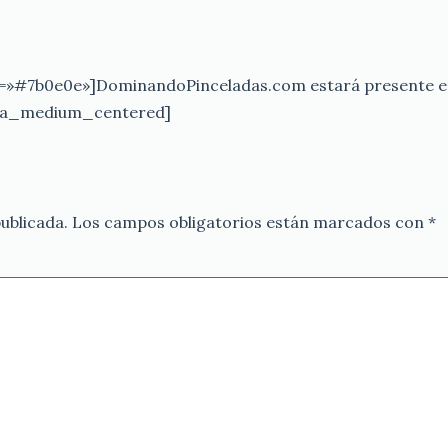
»#7b0e0e»]DominandoPinceladas.com estará presente en 
rgia_medium_centered]
ublicada.
Los campos obligatorios están marcados con
*