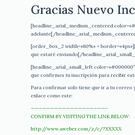
Gracias Nuevo Inc
[headline_arial_medium_centered color=»#c3
adelante[/headline_arial_medium_centere
[order_box_2 width=»80%» + border=»4px»][h
que estaré enviando[/headline_arial_small_l
[headline_arial_small_left color=»#000000″]
que confirmes tu inscripción para recibir est
Para confirmar solo tiene que ir a tu correo
enlace como este:
———————————————————–
CONFIRM BY VISITING THE LINK BELOW:
http://www.aweber.com/z/c/?XXXXX