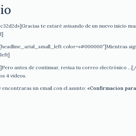
io
2d2d»]Gracias te estaré avisando de un nuevo inicio ma
d]
eadline_arial_small_left color=»#000000″]Mientras sigu
eft]
Pero antes de continuar, revisa tu correo electrónico …[/
os 4 videos.
 y encontraras un email con el asunto:
«Confirmacion para 