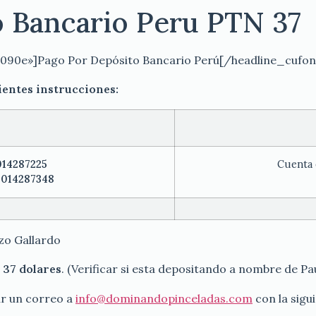
 Bancario Peru PTN 37
090e»]Pago Por Depósito Bancario Perú[/headline_cufo
uientes instrucciones:
014287225
Cuenta 
3014287348
zo Gallardo
o 37 dolares
. (Verificar si esta depositando a nombre de P
ar un correo a
info@dominandopinceladas.com
con la sigu