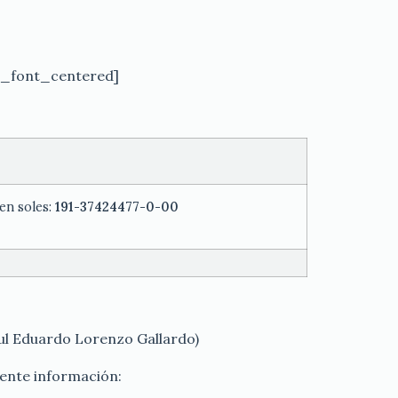
n_font_centered]
en soles:
191-37424477-0-00
aul Eduardo Lorenzo Gallardo)
iente información: