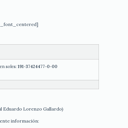
n_font_centered]
en soles:
191-37424477-0-00
aul Eduardo Lorenzo Gallardo)
iente información: