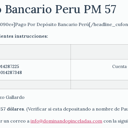
 Bancario Peru PM 57
090e»]Pago Por Depósito Bancario Perú[/headline_cufo
uientes instrucciones:
014287225
Cuenta 
3014287348
zo Gallardo
 57 dólares
. (Verificar si esta depositando a nombre de P
ar un correo a
info@dominandopinceladas.com
con la sigu