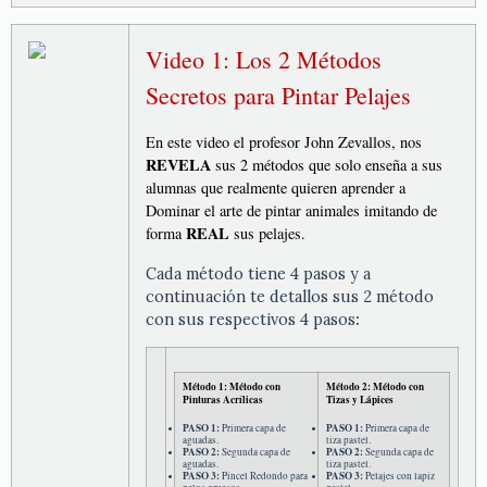
Video 1: Los 2 Métodos
Secretos para Pintar Pelajes
En este video el profesor John Zevallos, nos
REVELA
sus 2 métodos que solo enseña a sus
alumnas que realmente quieren aprender a
Dominar el arte de pintar animales imitando de
REAL
forma
sus pelajes.
Cada método tiene 4 pasos y a
continuación te detallos sus 2 método
con sus respectivos 4 pasos
:
Método 1: Método con
Método 2: Método con
Pinturas Acrílicas
Tizas y Lápices
PASO 1:
Primera capa de
PASO 1:
Primera capa de
aguadas.
tiza pastel.
PASO 2:
Segunda capa de
PASO 2:
Segunda capa de
aguadas.
tiza pastel.
PASO 3:
Pincel Redondo para
PASO 3:
Pelajes con lapiz