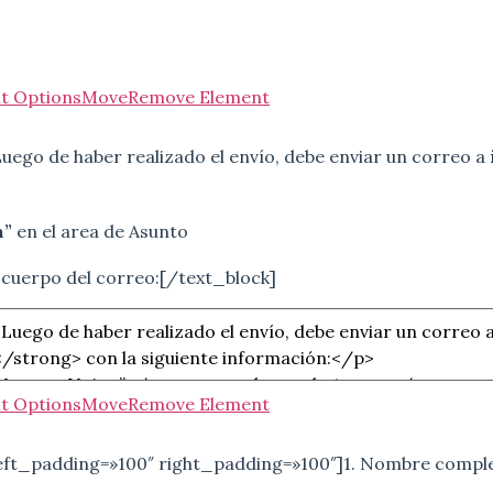
t Options
Move
Remove Element
Luego de haber realizado el envío, debe enviar un correo a
n”
en el area de Asunto
 cuerpo del correo:[/text_block]
t Options
Move
Remove Element
 left_padding=»100″ right_padding=»100″]1. Nombre complet