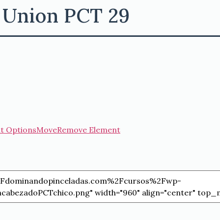
 Union PCT 29
t Options
Move
Remove Element