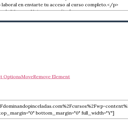
t Options
Move
Remove Element