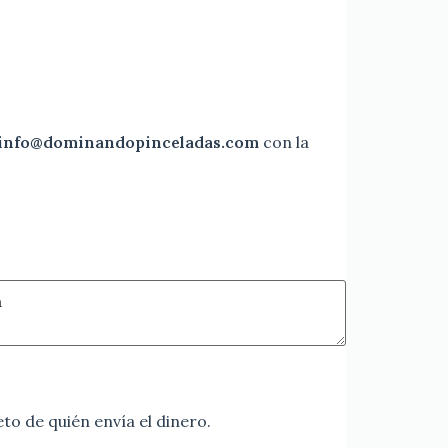
info@dominandopinceladas.com
con la
o de quién envía el dinero.