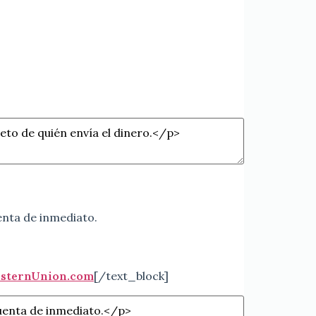
uenta de inmediato.
sternUnion.com
[/text_block]