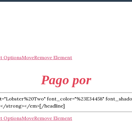
t Options
Move
Remove Element
Pago por
t Options
Move
Remove Element