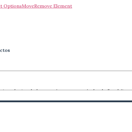
t Options
Move
Remove Element
ctos