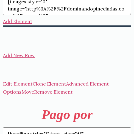
Add Element
Add New Row
Edit Element
Clone Element
Advanced Element
Options
Move
Remove Element
Pago por