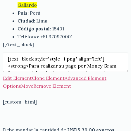
Gallardo
País:
Perú
Ciudad:
Lima
Código postal:
15401
Teléfono:
+51 970970001
[/text_block]
Edit Element
Clone Element
Advanced Element
Options
Move
Remove Element
[custom_html]
Debe mandar la cantidad de
USD$ 39.00 exactos