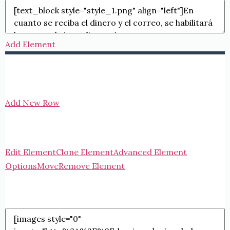
Add Element
Add New Row
Edit Element
Clone Element
Advanced Element
Options
Move
Remove Element