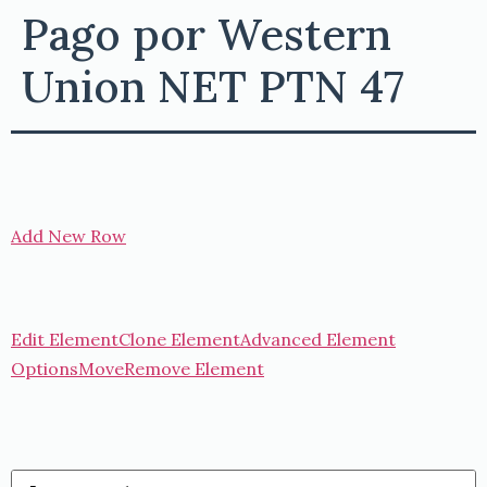
Pago por Western
Union NET PTN 47
Add New Row
Edit Element
Clone Element
Advanced Element
Options
Move
Remove Element