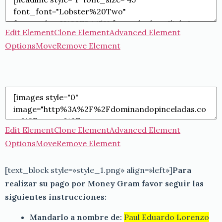
Edit Element
Clone Element
Advanced Element
Options
Move
Remove Element
Edit Element
Clone Element
Advanced Element
Options
Move
Remove Element
[text_block style=»style_1.png» align=»left»]
Para
realizar su pago por Money Gram favor seguir las
siguientes instrucciones:
Mandarlo a nombre de:
Paul Eduardo Lorenzo