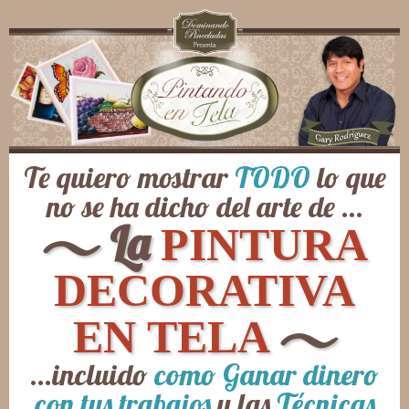
Te quiero mostrar
TODO
lo que
no se ha dicho del arte de ...
𝀈 La
PINTURA
DECORATIVA
𝀈
EN TELA
...incluido
como Ganar dinero
con tus trabajos
y las
Técnicas