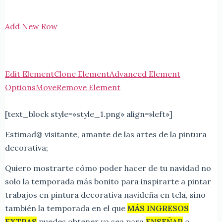
Add New Row
Edit Element
Clone Element
Advanced Element
Options
Move
Remove Element
[text_block style=»style_1.png» align=»left»]
Estimad@ visitante, amante de las artes de la pintura
decorativa;
Quiero mostrarte cómo poder hacer de tu navidad no
solo la temporada más bonito para inspirarte a pintar
trabajos en pintura decorativa navideña en tela, sino
también la temporada en el que
MÁS INGRESOS
EXTRAS
puedes obtener ya sea para
ENSEÑAR
o