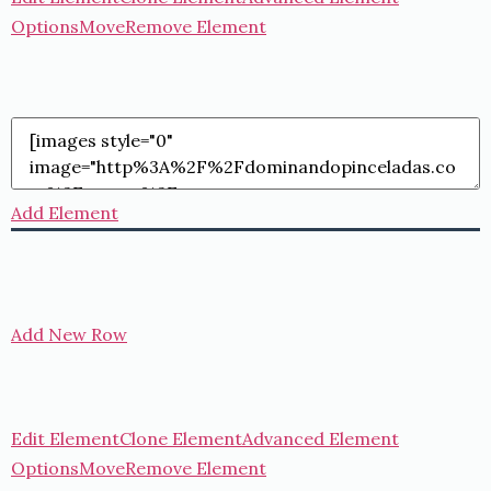
Options
Move
Remove Element
Add Element
Add New Row
Edit Element
Clone Element
Advanced Element
Options
Move
Remove Element