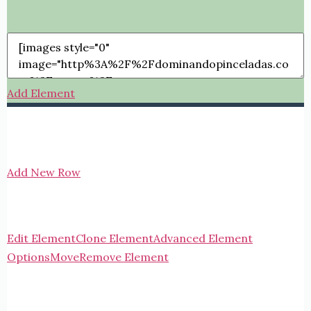
Add Element
Add New Row
Edit Element
Clone Element
Advanced Element
Options
Move
Remove Element