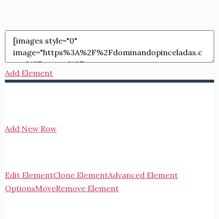
Add Element
Add New Row
Edit Element
Clone Element
Advanced Element
Options
Move
Remove Element