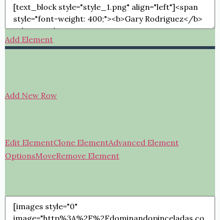
Add Element
Add New Row
Edit Element
Clone Element
Advanced Element
Options
Move
Remove Element