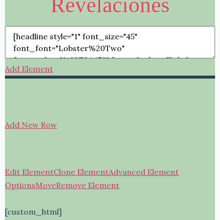
Revelaciones
Add Element
Add New Row
Edit Element
Clone Element
Advanced Element
Options
Move
Remove Element
[custom_html]