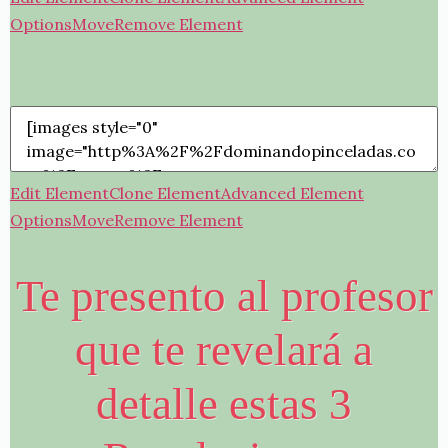
Options
Move
Remove Element
Edit Element
Clone Element
Advanced Element
Options
Move
Remove Element
Te presento al profesor
que te revelará a
detalle estas 3