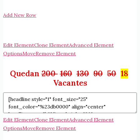
Add New Row
Edit Element
Clone Element
Advanced Element
Options
Move
Remove Element
Quedan
200
160
130
90
50
18
Vacantes
Edit Element
Clone Element
Advanced Element
Options
Move
Remove Element