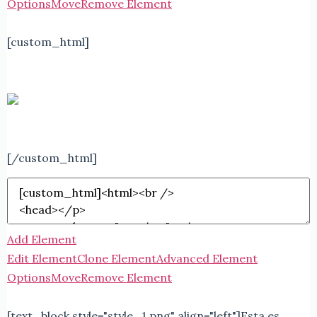
Options
Move
Remove Element
[custom_html]
[/custom_html]
Add Element
Edit Element
Clone Element
Advanced Element
Options
Move
Remove Element
[text_block style="style_1.png" align="left"]
Esta es