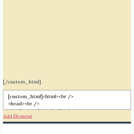
[/custom_html]
Add Element