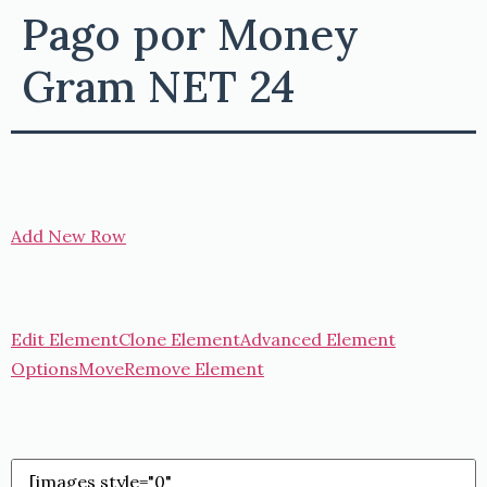
Pago por Money
Gram NET 24
Add New Row
Edit Element
Clone Element
Advanced Element
Options
Move
Remove Element