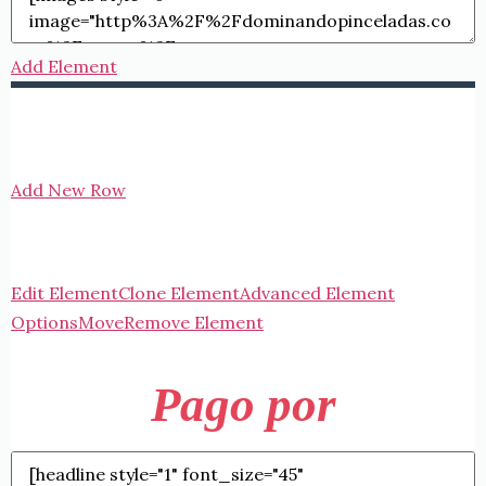
Add Element
Add New Row
Edit Element
Clone Element
Advanced Element
Options
Move
Remove Element
Pago por