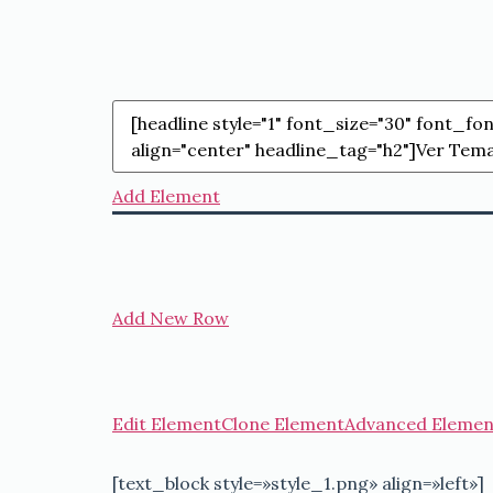
Add Element
Add New Row
Edit Element
Clone Element
Advanced Elemen
[text_block style=»style_1.png» align=»left»]