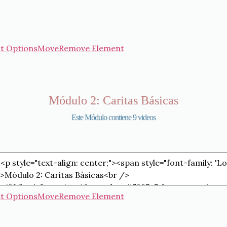
t Options
Move
Remove Element
Módulo 2: Caritas Básicas
Este Módulo contiene 9 videos
t Options
Move
Remove Element