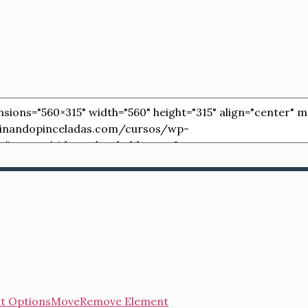
t Options
Move
Remove Element