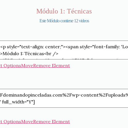
Módulo 1: Técnicas
Este Módulo contiene 12 videos
t Options
Move
Remove Element
t Options
Move
Remove Element