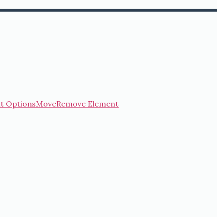
t Options
Move
Remove Element