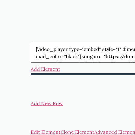
Add Element
Add New Row
Edit Element
Clone Element
Advanced Elemen