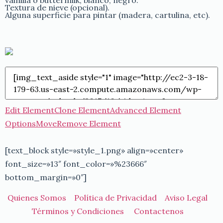
vainilla o buttermilk, blanco, negro.
Textura de nieve (opcional).
Alguna superficie para pintar (madera, cartulina, etc).
Edit Element
Clone Element
Advanced Element
Options
Move
Remove Element
[text_block style=»style_1.png» align=»center»
font_size=»13″ font_color=»%23666″
bottom_margin=»0″]
Quienes Somos
Política de Privacidad
Aviso Legal
Términos y Condiciones
Contactenos