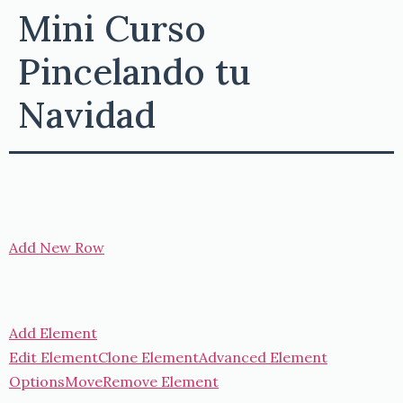
Mini Curso
Pincelando tu
Navidad
Add New Row
Add Element
Edit Element
Clone Element
Advanced Element
Options
Move
Remove Element