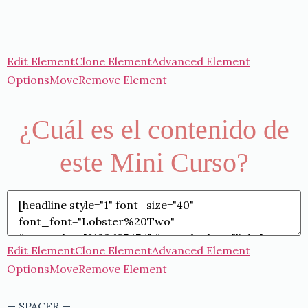
Edit Element
Clone Element
Advanced Element
Options
Move
Remove Element
¿Cuál es el contenido de
este Mini Curso?
Edit Element
Clone Element
Advanced Element
Options
Move
Remove Element
— SPACER —