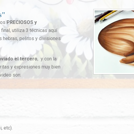
s"
los
PRECIOSOS y
inal, utiliza 3 técnicas aquí
as hebras, pelitos y divisiones
nviado el tercero
, y con la
aritas y expresiones muy bien
video son:
, etc).