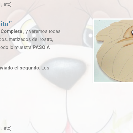
, etc).
ita"
a Completa
, y veremos todas
ados, matizados del rostro,
 todo lo muestra
PASO A
enviado el segundo
. Los
, etc).