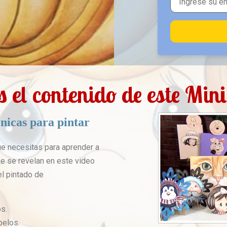
s el contenido de este Min
nicas para pintar
e necesitas para aprender a
ue se revelan en este video
el pintado de
os.
pelos.