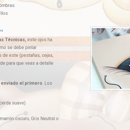
sombras.
llos.
O"
as Técnicas,
este ojos ha
omo se debe pintar
 de este (pestañas, cejas,
nde para que veas a detalle
 enviado el primero
. Los
cerda suave).
o marrón oscuro, Gris Neutral o