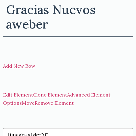
Gracias Nuevos
aweber
Add New Row
Edit Element
Clone Element
Advanced Element
Options
Move
Remove Element