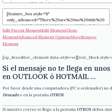
Edit Parent Element
Edit Element
Clone
Element
Advanced Element Options
Move
Remove
Element
[op_liveeditor_element data-style=»»][text_block style=»
Si el mensaje no te llega en uno
en
OUTLOOK ó
HOTMAIL …
Por favor desde una computadora (PC u ordenador) no des
Deseado
o en la pestaña
OTROS.
Si nuestro correo te llego a la pestaña
OTROS
debes
mov