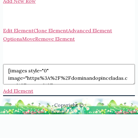
Add New Row
Edit Element
Clone Element
Advanced Element
Options
Move
Remove Element
Add Element
Copyright ©