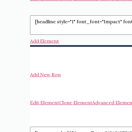
Add Element
Add New Row
Edit Element
Clone Element
Advanced Elemen