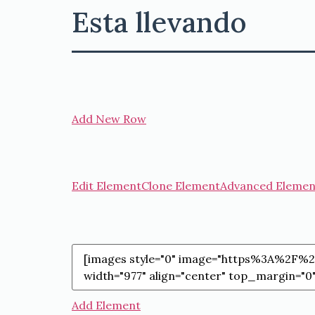
Esta llevando
Add New Row
Edit Element
Clone Element
Advanced Elemen
Add Element