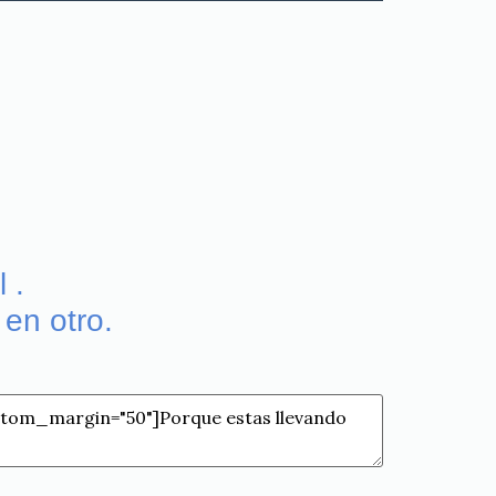
 .
 en otro.