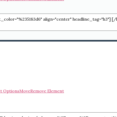
t Options
Move
Remove Element