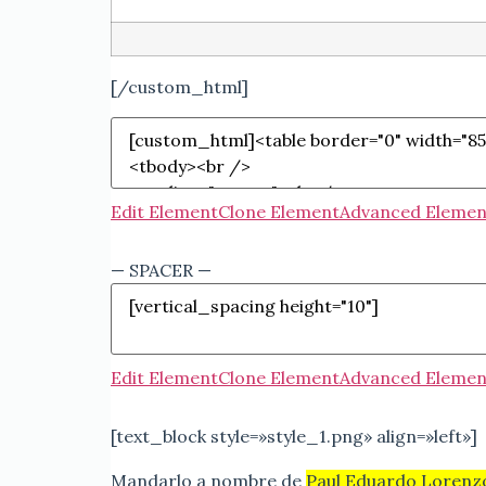
[/custom_html]
Edit Element
Clone Element
Advanced Elemen
— SPACER —
Edit Element
Clone Element
Advanced Elemen
[text_block style=»style_1.png» align=»left»]
Mandarlo a nombre de
Paul Eduardo Lorenz