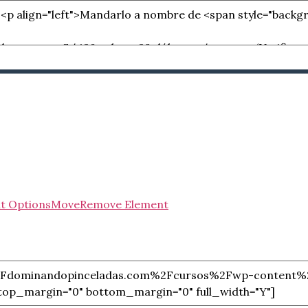
t Options
Move
Remove Element