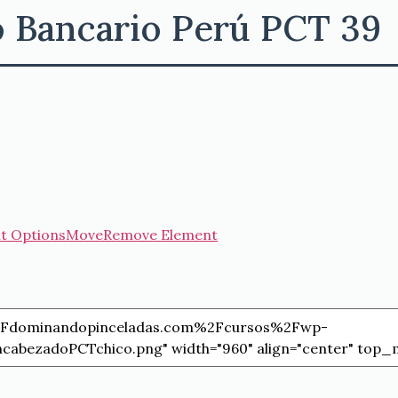
o Bancario Perú PCT 39
t Options
Move
Remove Element