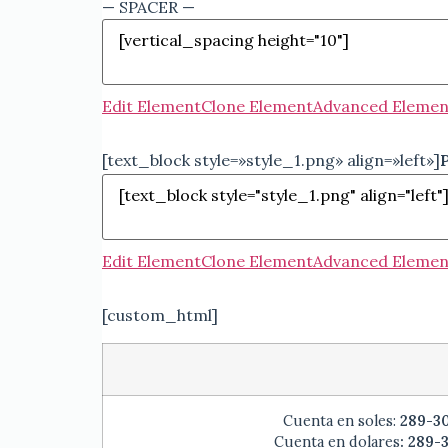
— SPACER —
Edit Element
Clone Element
Advanced Elemen
[text_block style=»style_1.png» align=»left»]
P
Edit Element
Clone Element
Advanced Elemen
[custom_html]
Cuenta en soles:
289-3
Cuenta en dolares
: 289-