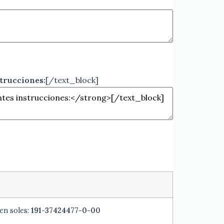
strucciones:
[/text_block]
en soles:
191-37424477-0-00