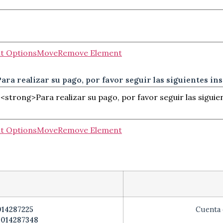
t Options
Move
Remove Element
ara realizar su pago, por favor seguir las siguientes in
t Options
Move
Remove Element
014287225
Cuenta 
3014287348