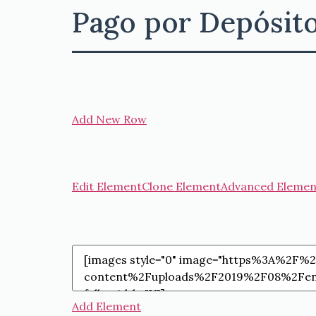
Pago por Depósit
Add New Row
Edit Element
Clone Element
Advanced Elemen
Add Element