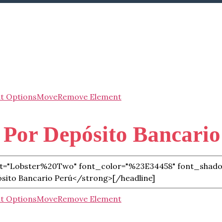
t Options
Move
Remove Element
 Por Depósito Bancario
t Options
Move
Remove Element