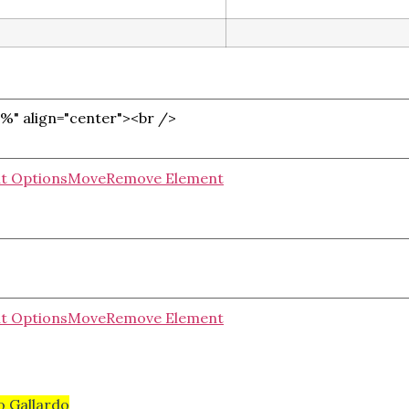
t Options
Move
Remove Element
t Options
Move
Remove Element
o Gallardo