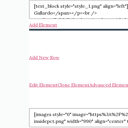
Add Element
Add New Row
Edit Element
Clone Element
Advanced Elemen