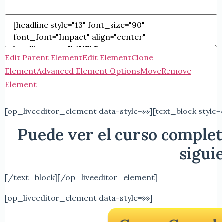
Edit Parent Element
Edit Element
Clone
Element
Advanced Element Options
Move
Remove
Element
[op_liveeditor_element data-style=»»][text_block style
Puede ver el curso complet
sigui
[/text_block][/op_liveeditor_element]
[op_liveeditor_element data-style=»»]